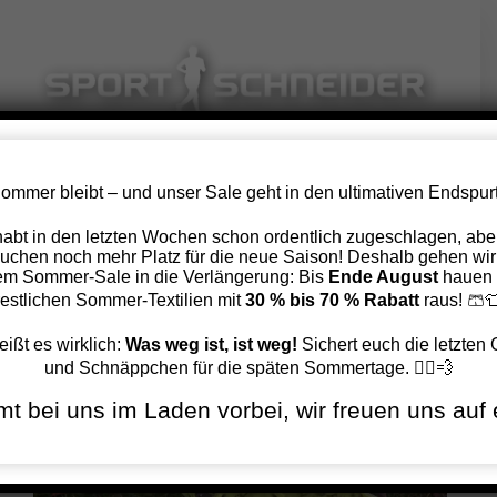
Zum
Inhalt
springen
ommer bleibt – und unser Sale geht in den ultimativen Endspurt
Scott Supertrac RC 2017
 habt in den letzten Wochen schon ordentlich zugeschlagen, aber
uchen noch mehr Platz für die neue Saison! Deshalb gehen wir
em Sommer-Sale in die Verlängerung: Bis
Ende August
hauen 
Zurück
Vor
restlichen Sommer-Textilien mit
30 % bis 70 % Rabatt
raus! 🩳
eißt es wirklich:
Was weg ist, ist weg!
Sichert euch die letzten
und Schnäppchen für die späten Sommertage. 🏃‍♂️💨
Zeige
t bei uns im Laden vorbei, wir freuen uns auf 
grösseres
Bild