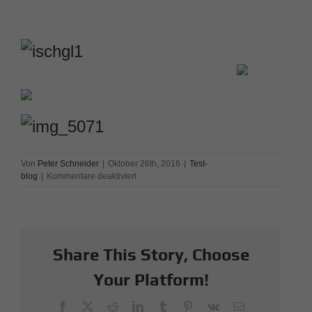
Von
Peter Schneider
|
Oktober 26th, 2016
|
Test-
für
blog
|
Kommentare deaktiviert
Scott
Supertrac
RC
2017
Share This Story, Choose
Your Platform!
Facebook
X
Reddit
LinkedIn
Tumblr
Pinterest
Vk
E-