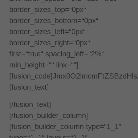
border_sizes_top=“0px“
border_sizes_bottom=“0px“
border_sizes_left=“0px“
border_sizes_right=“0px“
first=“true“ spacing_left=“2%“
min_height=““ link=““]
[fusion_code]Jmx0O2lmcmFtZSBz
[fusion_text]
[/fusion_text]
[/fusion_builder_column]
[fusion_builder_column type=“1_1″
type=“1_1″ layout=“1_1″