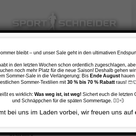
Zum
Inhalt
springen
ommer bleibt – und unser Sale geht in den ultimativen Endspurt
Hier findet ihr uns
 habt in den letzten Wochen schon ordentlich zugeschlagen, aber
uchen noch mehr Platz für die neue Saison! Deshalb gehen wir
em Sommer-Sale in die Verlängerung: Bis
Ende August
hauen 
[fusion_builder_container
restlichen Sommer-Textilien mit
30 % bis 70 % Rabatt
raus! 🩳
hundred_percent=“no“
eißt es wirklich:
Was weg ist, ist weg!
Sichert euch die letzten
equal_height_columns=“no“
und Schnäppchen für die späten Sommertage. 🏃‍♂️💨
hide_on_mobile=“small-
t bei uns im Laden vorbei, wir freuen uns auf 
visibility,medium-visibility,large-
visibility“