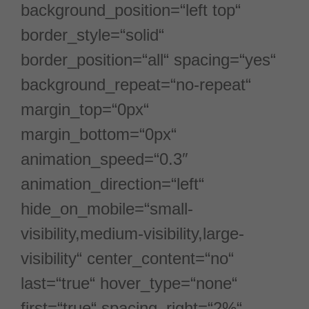
background_position=“left top“
border_style=“solid“
border_position=“all“ spacing=“yes“
background_repeat=“no-repeat“
margin_top=“0px“
margin_bottom=“0px“
animation_speed=“0.3″
animation_direction=“left“
hide_on_mobile=“small-
visibility,medium-visibility,large-
visibility“ center_content=“no“
last=“true“ hover_type=“none“
first=“true“ spacing_right=“2%“