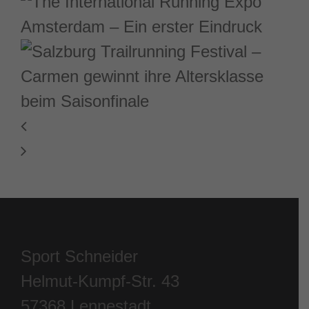
Sport Schneider
Helmut-Kumpf-Str. 43
57368 Lennestadt