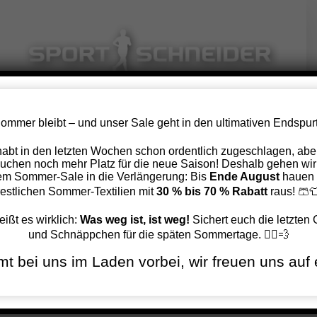
Zum
Inhalt
springen
ommer bleibt – und unser Sale geht in den ultimativen Endspurt
Rheinsteigextremlauf 2016
 habt in den letzten Wochen schon ordentlich zugeschlagen, aber
uchen noch mehr Platz für die neue Saison! Deshalb gehen wir
em Sommer-Sale in die Verlängerung: Bis
Ende August
hauen 
Zurück
Vor
restlichen Sommer-Textilien mit
30 % bis 70 % Rabatt
raus! 🩳
eißt es wirklich:
Was weg ist, ist weg!
Sichert euch die letzten
und Schnäppchen für die späten Sommertage. 🏃‍♂️💨
Zeige
t bei uns im Laden vorbei, wir freuen uns auf 
grösseres
Bild