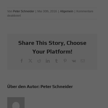
Von
Peter Schneider
|
Mai 30th, 2016
|
Allgemein
|
Kommentare
für
deaktiviert
Rheinsteigextremlauf
2016
Share This Story, Choose
Your Platform!
Facebook
X
Reddit
LinkedIn
Tumblr
Pinterest
Vk
E-
Mail
Über den Autor:
Peter Schneider