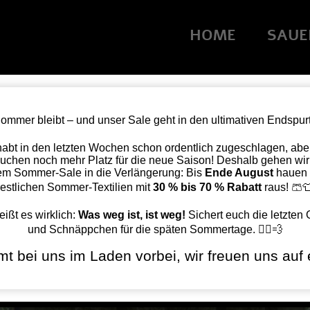
HOME
SAUE
ommer bleibt – und unser Sale geht in den ultimativen Endspurt
 habt in den letzten Wochen schon ordentlich zugeschlagen, aber
ochschule Köln
Startseite
»
N
uchen noch mehr Platz für die neue Saison! Deshalb gehen wir
em Sommer-Sale in die Verlängerung: Bis
Ende August
hauen 
restlichen Sommer-Textilien mit
30 % bis 70 % Rabatt
raus! 🩳
eißt es wirklich:
Was weg ist, ist weg!
Sichert euch die letzten
und Schnäppchen für die späten Sommertage. 🏃‍♂️💨
t bei uns im Laden vorbei, wir freuen uns auf 