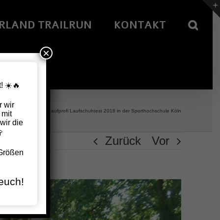
RLAND TRAILRUN
KONTAKT
×
! ☀️🔥
 wir
EWS UND EVENTS
»
Laufprofi Laufschuhtest 2018 in der Sporthochschule Köln
 mit
wir die

Zurück
Vor
 Größen
euch!