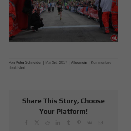
Von
Peter Schneider
|
Mai 3rd, 2017
|
Allgemein
|
Kommentare
für
deaktiviert
Hermannslauf
2017
Share This Story, Choose
Your Platform!
Facebook
X
Reddit
LinkedIn
Tumblr
Pinterest
Vk
E-
Mail