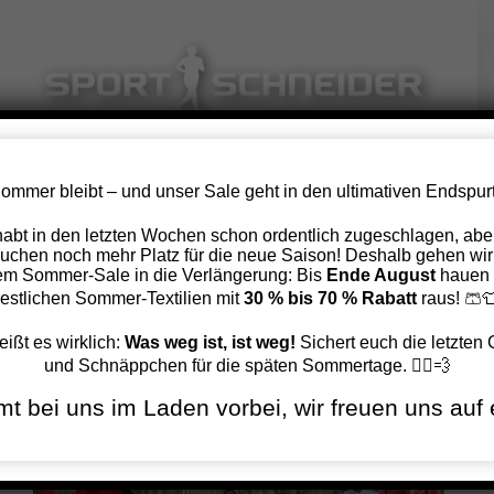
Zum
Inhalt
springen
ommer bleibt – und unser Sale geht in den ultimativen Endspurt
Hermannslauf 2017
 habt in den letzten Wochen schon ordentlich zugeschlagen, aber
uchen noch mehr Platz für die neue Saison! Deshalb gehen wir
em Sommer-Sale in die Verlängerung: Bis
Ende August
hauen 
Zurück
Vor
restlichen Sommer-Textilien mit
30 % bis 70 % Rabatt
raus! 🩳
eißt es wirklich:
Was weg ist, ist weg!
Sichert euch die letzten
und Schnäppchen für die späten Sommertage. 🏃‍♂️💨
Zeige
t bei uns im Laden vorbei, wir freuen uns auf 
grösseres
Bild