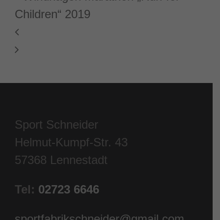
Sport Schneider
Helmut-Kumpf-Str. 43
57368 Lennestadt
Tel:
02723 6646
sportfabrikschneider@gmail.com