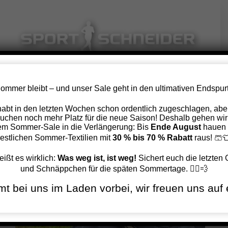
Zum
Inhalt
springen
ommer bleibt – und unser Sale geht in den ultimativen Endspurt
Carmen testet ICEBUG DTS 2 GTX
 habt in den letzten Wochen schon ordentlich zugeschlagen, aber
uchen noch mehr Platz für die neue Saison! Deshalb gehen wir
em Sommer-Sale in die Verlängerung: Bis
Ende August
hauen 
Zurück
Vor
restlichen Sommer-Textilien mit
30 % bis 70 % Rabatt
raus! 🩳
eißt es wirklich:
Was weg ist, ist weg!
Sichert euch die letzten
und Schnäppchen für die späten Sommertage. 🏃‍♂️💨
Zeige
t bei uns im Laden vorbei, wir freuen uns auf 
grösseres
Bild