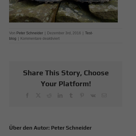
Von
Peter Schneider
|
Dezember 3rd, 2016
|
Test-
für
blog
|
Kommentare deaktiviert
Carmen
testet
ICEBUG
DTS
2
Share This Story, Choose
GTX
Your Platform!
Facebook
X
Reddit
LinkedIn
Tumblr
Pinterest
Vk
E-
Mail
Über den Autor:
Peter Schneider